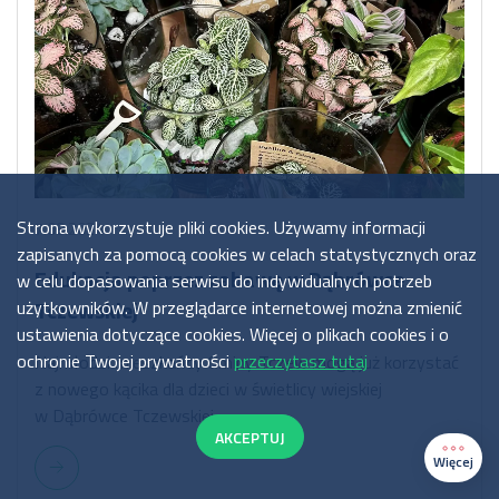
Strona wykorzystuje pliki cookies. Używamy informacji
7.08.2024
zapisanych za pomocą cookies w celach statystycznych oraz
Edukacja poprzez zabawę w Dąbrówce
w celu dopasowania serwisu do indywidualnych potrzeb
Tczewskiej
użytkowników. W przeglądarce internetowej można zmienić
ustawienia dotyczące cookies. Więcej o plikach cookies i o
ochronie Twojej prywatności
przeczytasz tutaj
Najmłodsi mieszkańcy Gminy Tczew mogą już korzystać
z nowego kącika dla dzieci w świetlicy wiejskiej
w Dąbrówce Tczewskiej.
AKCEPTUJ
Więcej