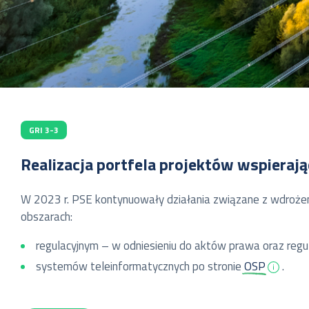
GRI 3-3
Realizacja portfela projektów wspieraj
W 2023 r. PSE kontynuowały działania związane z wdrożen
obszarach:
regulacyjnym – w odniesieniu do aktów prawa oraz regu
systemów teleinformatycznych po stronie
OSP
.
Realizowaliśmy zadania związane z osiąganiem zdolności