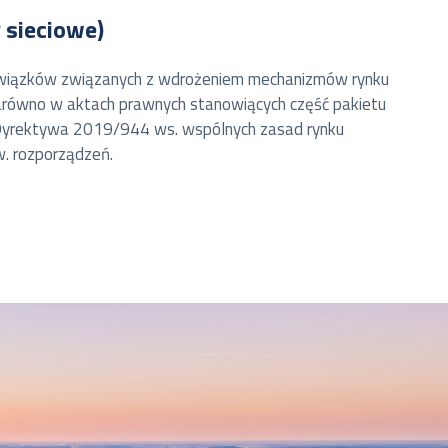
 sieciowe)
owiązków związanych z wdrożeniem mechanizmów rynku
zarówno w aktach prawnych stanowiących część pakietu
i Dyrektywa 2019/944 ws. wspólnych zasad rynku
w. rozporządzeń.
oprecyzowywane w szczegółowych metodykach
narodowych projektów wdrożeniowych prowadzonych przez
apewnienia ich realizacji zgodnie z wymaganiami
 wymogów europejskich regulacji rynkowych.
opejskiej spowoduje obniżenie jej kosztów i zapewni
zpieczeństwa dostaw energii poprzez umożliwienie
rynek europejski powinien również ograniczyć potrzebę
łowych wyniki rynku energii powinny lepiej odzwierciedlać