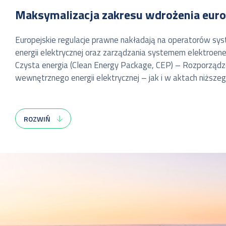
Maksymalizacja zakresu wdrożenia europ
Europejskie regulacje prawne nakładają na operatorów 
energii elektrycznej oraz zarządzania systemem elektroe
Czysta energia (
Clean Energy Package, CEP
) – Rozporządz
wewnętrznego energii elektrycznej – jak i w aktach niższ
Wymienione regulacje prawne określają ogólne wymagani
opracowywanych przez
OSP
lub
NEMO
. Wdrożenie 
ROZWIŃ
OSP lub NEMO. Pracownicy PSE biorą aktywny udział w istot
regulacyjnymi oraz potrzebami rynku energii. PSE realizu
Poprawne wdrożenie nowych mechanizmów rynkowych pozwoli
korzyści dla konsumentów. Właściwie zaprojektowane i w
dostępu do szerszej puli zasobów oraz zwiększenie nieza
wykorzystania środków awaryjnych przez
OSP
, poniewa
uwarunkowania fizyczne systemu przesyłowego.