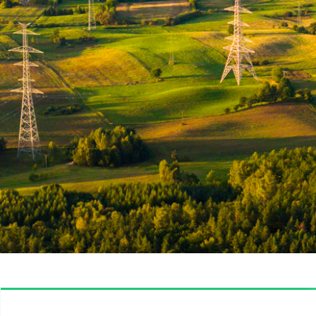
Rozbudowaliśmy aplikację mobilną Energetyczny Kompas w za
wielkości fizycznych przepływów energii między Polską a s
rzecz ograniczania zużycia energii elektrycznej przez odbio
Rozpoczęliśmy również prace projektowe obejmujące zdef
dla Portalu Wymiany Danych Strukturalnych (PWDS). Jednoc
i strukturalnych pomiędzy OSP, OSD i SGU z wykorzystanie
PSE kontynuowały też prace projektowe związane z bud
– NMMS), m.in. zakończono etap 2. wdrożenia systemu NM
specyfiki modelowania KSE oraz z dostosowaniem syste
Równolegle PSE kontynuowały prace projektowe związan
W I półroczu 2024 r. nasza spółka kontynuowała prace zwi
16 lutego 2024 r. zakończono testy komunikacyjne or
udostępnionego Portalu Rynku Energii i Usług (PREU);