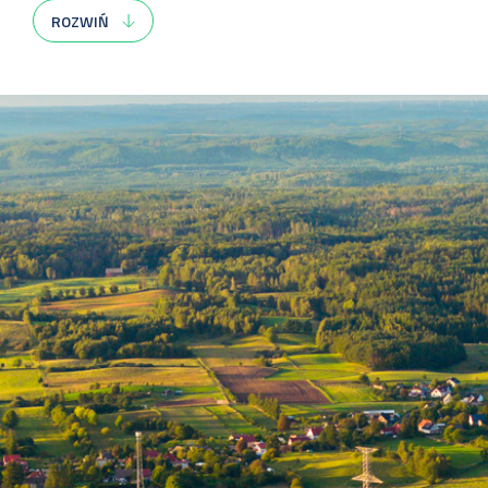
ruchu KSE i usług przesyłania oraz udostępniania
KSE
. 
ROZWIŃ
informatycznych do nowych wymagań wynikających z wdroże
Zakres prac w obszarze wdrożenia II etapu reformy RB re
obejmował w szczególności:
przeprowadzanie procesu konsultacji Warunków Dotyczący
wdrażane w ramach II etapu reformy RB;
opublikowanie na stronie internetowej OSP harmonogra
Energetyki i ustanowieniem terminu jego wejścia w życi
opracowanie i opublikowanie zaktualizowanych wersji
rozwiązań SOWE/EL i WIRE/UR;
rozpoczęcie testów komunikacyjnych w celu potwierdze
z nowych wersji standardów WIRE i SOWE;
kontynuację prac projektowych oraz implementacyjnych
kontynuację prac implementacyjnych związanych z wdroż
Ponadto, nasza organizacja w roku 2023 zrealizowała w ram