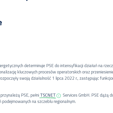
e
nergetycznych determinuje PSE do intensyfikacji działań na rz
ionalizację kluczowych procesów operatorskich oraz przeniesien
e rozpoczęły swoją działalność 1 lipca 2022 r., zastępując funk
 przynależą PSE, pełni
TSCNET
Services GmbH. PSE dążą d
ań podejmowanych na szczeblu regionalnym.