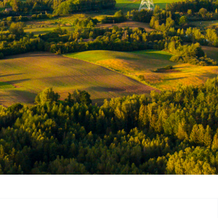
ycznej, aktualnym zapotrzebowaniu na moc, a także
ualną sytuacją bilansową w KSE oraz promuje działania na
 i racjonalizowanie użycia.
dzy OSP,
OSD
i SGU oraz wynikających z nich wymagań
e umożliwienia wymiany danych planistycznych
dzania Modelem Sieci (Network Model Management System
 informacyjnego (rozszerzenia CIM) wynikającego ze
 horyzontów czasowych.
z
EMS
Systemu DYSTER.
kanałów komunikacyjnych WIRE i SOWE oraz