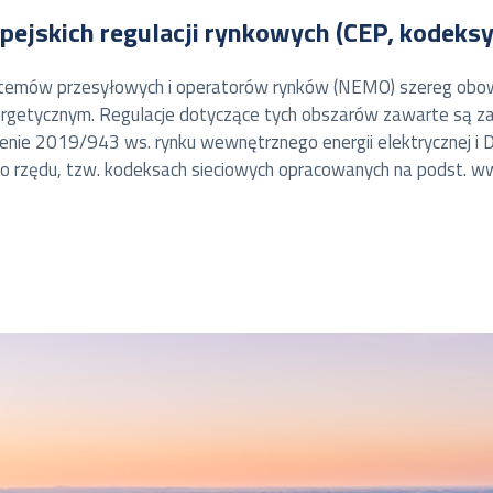
ejskich regulacji rynkowych (CEP, kodeksy
systemów przesyłowych i operatorów rynków (NEMO) szereg ob
nergetycznym. Regulacje dotyczące tych obszarów zawarte są 
enie 2019/943 ws. rynku wewnętrznego energii elektrycznej 
ego rzędu, tzw. kodeksach sieciowych opracowanych na podst. w
a dotyczące wdrażanych mechanizmów, które są następnie d
regulacji i metodyk następuje w ramach dedykowanych między
nych dla naszej organizacji projektach wdrożeniowych w celu z
ją również wewnętrzne wdrożenia zapewniające dostosowanie do
 na zwiększenie efektywności wymiany energii, co w skali eur
drożone mechanizmy rynkowe wpłyną również na zwiększenie be
wodności mechanizmów rynkowych. Właściwie zaimplementowany 
ż dzięki właściwej koordynacji procesu alokacji zdolności przesy