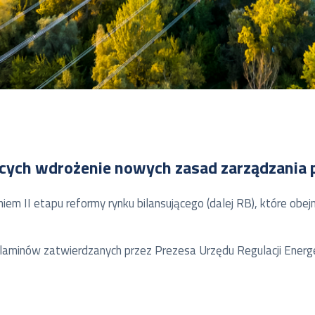
ących wdrożenie nowych zasad zarządzania
iem II etapu reformy rynku bilansującego (dalej RB), które o
laminów zatwierdzanych przez Prezesa Urzędu Regulacji Energe
 biznesowych powiązanych z wdrożeniem II etapu reformy RB o