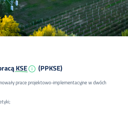
 pracą
KSE
(PPKSE)
bejmowały prace projektowo-implementacyjne w dwóch
tyki;
raz w obszarach planowania koordynacyjnego, prowadzenia