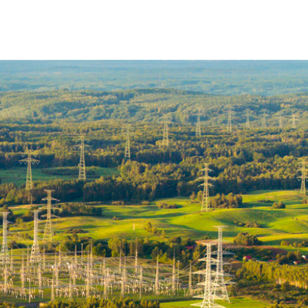
wanych w spółce oraz wspierających je systemów
go wdrożenie nowych zasad zarządzania pracą KSE (PPKSE)
ji Sieci Przesyłowej, uwzględniających rozwiązania
rdzeniem dokumentu WDB przez Prezesa Urzędu Regulacji
eprowadzenie testów certyfikacyjnych dla dostawców
matycznym OSP oraz spełnienia warunków wynikających
ych dla systemów i aplikacji biznesowych;
 zakresem zmian wynikających z II etapu reformy RB.
i wynikającymi z regulacji krajowych i europejskich.