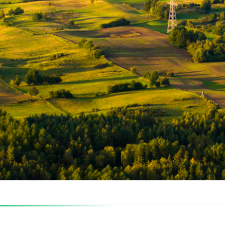
kresie prezentacji danych o bieżącej produkcji energii elektr
ąsiednimi krajami. Aplikacja pozwala na zapoznawanie się z akt
rców w okresach napiętego bilansu mocy poprzez jej oszczędzanie
iniowanie docelowych procesów wymiany strukturalnych pomię
ześnie rozpoczęliśmy uzgodnienia i prace projektowe w zakresi
m kanału B2B.
ową środowisk uruchomieniowych i wdrożeniem Systemu Zarzą
MS oraz kontynuowano prace związane z rozszerzeniem modelu
mu NMMS do potrzeb budowy modeli sieci KSE dla wymaganych
e z aktualizacją oprogramowania podsystemów
SCADA
ora
ązane z wdrożeniem II etapu reformy RB, m.in:
az przeprowadzono testy z uczestnikami RB z wykorzystaniem 