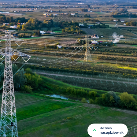
Rozwiń
narzędziownik