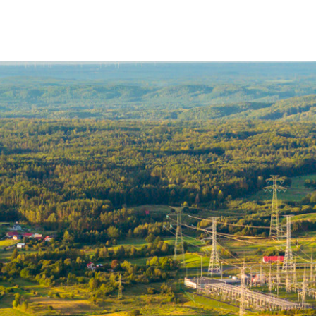
Prace obejmowały dostosowanie procesów biznesowych realizo
nia II etapu reformy RB oraz wybranych regulacji prawnych.
alizowany w 2023 r. w ramach portfela projektów wspierające
ch Bilansowania (dalej WDB) oraz Instrukcji Ruchu i Eksploatac
mu wdrożenia WDB oraz jego aktualizacji, w związku z zatwie
e na 14 czerwca 2024 r.;
 standardów technicznych systemów WIRE, SOWE i LFC oraz prz
nia poprawności komunikacji podmiotów ze środowiskiem infor
 w obszarze
IT
związanych z budową środowisk uruchomieniow
eniem systemów i aplikacji dla obszarów biznesowych objętych
ach portfela projektów szereg działań związanych z obowiązkam