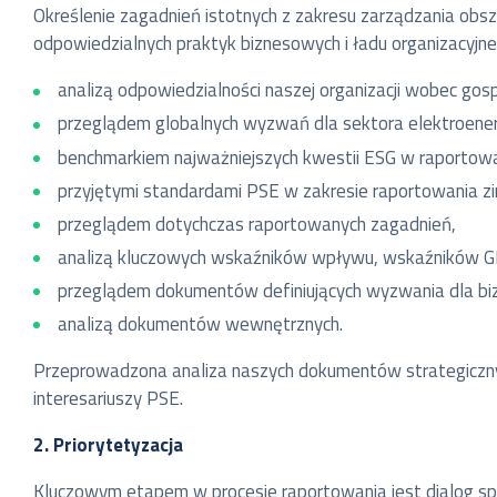
Określenie zagadnień istotnych z zakresu zarządzania ob
odpowiedzialnych praktyk biznesowych i ładu organizacyj
analizą odpowiedzialności naszej organizacji wobec gos
przeglądem globalnych wyzwań dla sektora elektroene
benchmarkiem najważniejszych kwestii ESG w raportowan
przyjętymi standardami PSE w zakresie raportowania 
przeglądem dotychczas raportowanych zagadnień,
analizą kluczowych wskaźników wpływu, wskaźników GR
przeglądem dokumentów definiujących wyzwania dla b
analizą dokumentów wewnętrznych.
Przeprowadzona analiza naszych dokumentów strategicznyc
interesariuszy PSE.
2. Priorytetyzacja
Kluczowym etapem w procesie raportowania jest dialog sp