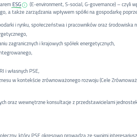
szarem
ESG
(E-environment, S-social, G-governance) – czyl
nego, a także zarządzania wpływem spółki na gospodarkę poprz
podarki i rynku, społeczeństwa i pracowników oraz środowiska na
rgetycznego,
iu zagranicznych i krajowych spółek energetycznych,
zintegrowanego,
I i własnych PSE,
iznesu w kontekście zrównoważonego rozwoju (Cele Zrównoważ
h oraz wewnętrzne konsultacje z przedstawicielami jednostek
ołeczny, który PSE okresowo prowadzą ze swoimi interesarius