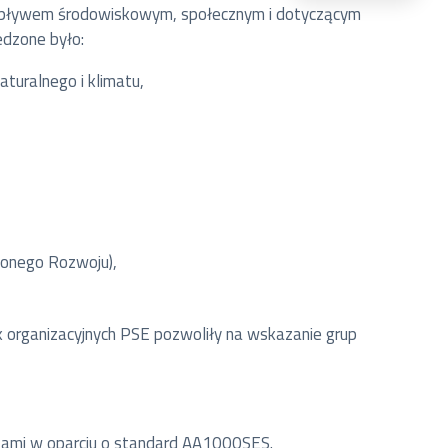
i wpływem środowiskowym, społecznym i dotyczącym
edzone było:
turalnego i klimatu,
onego Rozwoju),
 organizacyjnych PSE pozwoliły na wskazanie grup
zami w oparciu o standard AA1000SES.