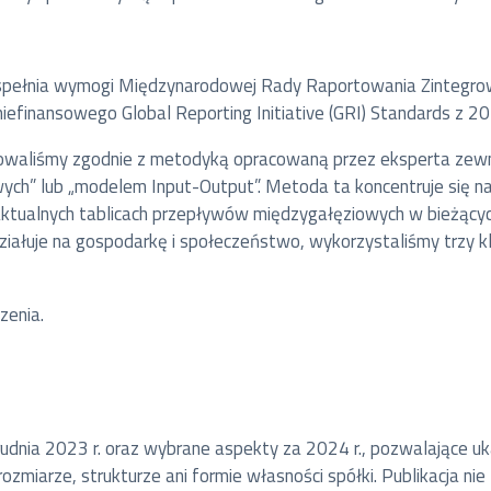
ja spełnia wymogi Międzynarodowej Rady Raportowania Zintegro
finansowego Global Reporting Initiative (GRI) Standards z 20
owaliśmy zgodnie z metodyką opracowaną przez eksperta zewn
” lub „modelem Input-Output”. Metoda ta koncentruje się na 
 aktualnych tablicach przepływów międzygałęziowych w bieżącyc
działuje na gospodarkę i społeczeństwo, wykorzystaliśmy trzy
zenia.
dnia 2023 r. oraz wybrane aspekty za 2024 r., pozwalające ukaz
miarze, strukturze ani formie własności spółki. Publikacja nie 