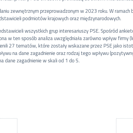
adaniu zewnętrznym przeprowadzonym w 2023 roku. W ramach b
zedstawicieli podmiotów krajowych oraz międzynarodowych.
stawicieli wszystkich grup interesariuszy PSE. Spośród ankiet
a w ten sposób analiza uwzględniała zarówno wpływ firmy (lub 
nili 27 tematów, które zostały wskazane przez PSE jako istotn
ływu na dane zagadnienie oraz rodzaj tego wpływu (pozytywny
a dane zagadnienie w skali od 1 do 5.