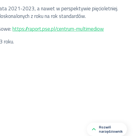
ata 2021-2023, a nawet w perspektywie pięcioletniej.
doskonalonych z roku na rok standardów.
nsowe:
https://raport.pse.pl/centrum-multimediow
3 roku.
Rozwiń
narzędziownik