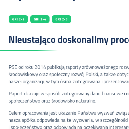
GRI 2-2
GRI 2-4
GRI 2-5
Nieustająco doskonalimy pro
PSE od roku 2014 publikują raporty zrównoważonego rozw
środowiskowy oraz społeczny rozwój Polski, a także dotycz
naszej organizacji, w tym ósma zintegrowana i prezentowan
Raport ukazuje w sposób zintegrowany dane finansowe i n
społeczeństwo oraz środowisko naturalne.
Celem opracowania jest ukazanie Państwu wyzwań związany
nasza spółka odpowiada na te wyzwania, w szczególności w
i społeczeństwo oraz odpowiada na oczekiwania interesari