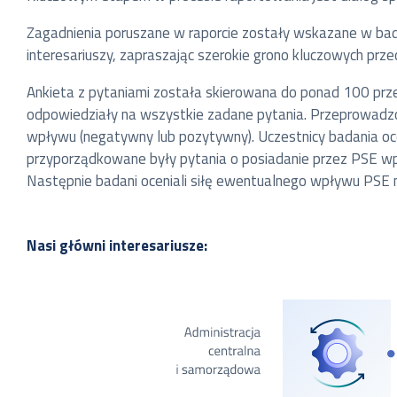
Zagadnienia poruszane w raporcie zostały wskazane w b
interesariuszy, zapraszając szerokie grono kluczowych pr
Ankieta z pytaniami została skierowana do ponad 100 przed
odpowiedziały na wszystkie zadane pytania. Przeprowadzon
wpływu (negatywny lub pozytywny). Uczestnicy badania oce
przyporządkowane były pytania o posiadanie przez PSE wp
Następnie badani oceniali siłę ewentualnego wpływu PSE n
Nasi główni interesariusze: