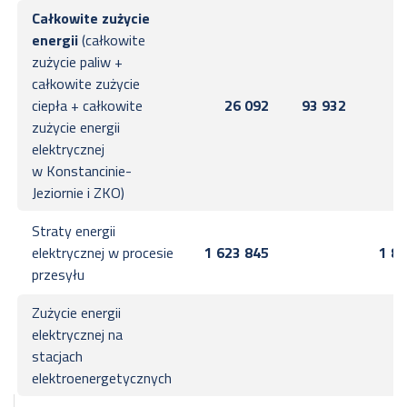
Całkowite zużycie
energii
(całkowite
zużycie paliw +
całkowite zużycie
ciepła + całkowite
26 092
93 932
2
zużycie energii
elektrycznej
w Konstancinie-
Jeziornie i ZKO)
Straty energii
elektrycznej w procesie
1 623 845
1 83
przesyłu
Zużycie energii
elektrycznej na
4
stacjach
elektroenergetycznych