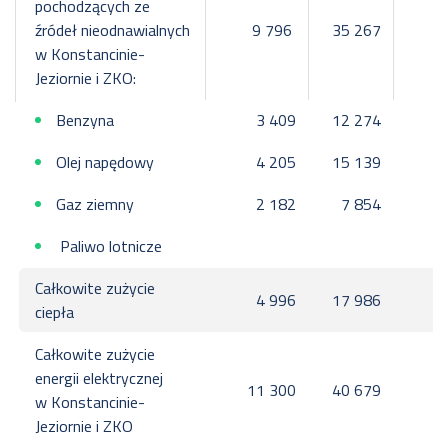
pochodzących ze
źródeł nieodnawialnych
9 796
35 267
1
w Konstancinie-
Jeziornie i ZKO:
Benzyna
3 409
12 274
Olej napędowy
4 205
15 139
Gaz ziemny
2 182
7 854
Paliwo lotnicze
Całkowite zużycie
4 996
17 986
ciepła
Całkowite zużycie
energii elektrycznej
11 300
40 679
1
w Konstancinie-
Jeziornie i ZKO