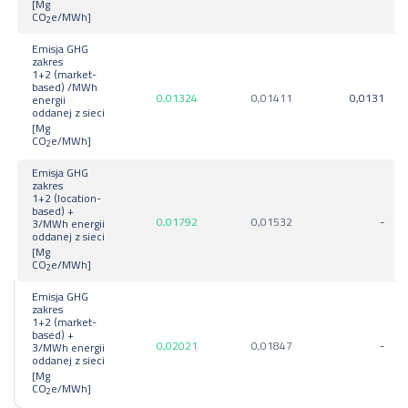
[Mg
CO
e/MWh]
2
Emisja GHG
zakres
1+2 (market-
based) /MWh
0,01324
0,01411
0,0131
energii
oddanej z sieci
[Mg
CO
e/MWh]
2
Emisja GHG
zakres
1+2 (location-
based) +
0,01792
0,01532
-
3/MWh energii
oddanej z sieci
[Mg
CO
e/MWh]
2
Emisja GHG
zakres
1+2 (market-
based) +
0,02021
0,01847
-
3/MWh energii
oddanej z sieci
[Mg
CO
e/MWh]
2