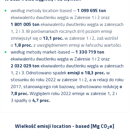
według metody
location-based
─
1 099 695 ton
ekwiwalentu dwutlenku węgla w Zakresie 1 i 2 oraz
1 801 005 ton
ekwiwalentu dwutlenku węgla w zakresach
1, 2 i 3. W porównaniach rocznych (r/r) poziom emisji
zmniejszył się o
13,1 proc.
w zakresie 1 i 2, zaś wzrósł
o
1,8 proc.
z uwzględnieniem emisji w łańcuchu wartości.
według metody
market-based
─
1 330 719 ton
ekwiwalentu dwutlenku węgla w Zakresie 1 i 2 oraz
2 032 029 ton
ekwiwalentu dwutlenku węgla w zakresach
1, 2 i 3. Odnotowano spadek
emisji o 18,3 proc.
w
stosunku do roku 2022 w zakresie 1 i 2, a w relacji do roku
2017, stanowiącego rok bazowy, odnotowano redukcję
o
7,8 proc.
Względem roku 2022 emisje w zakresie 1, 2 i
3 spadły o
4,7 proc.
Wielkość emisji location - based [Mg CO
e]
2