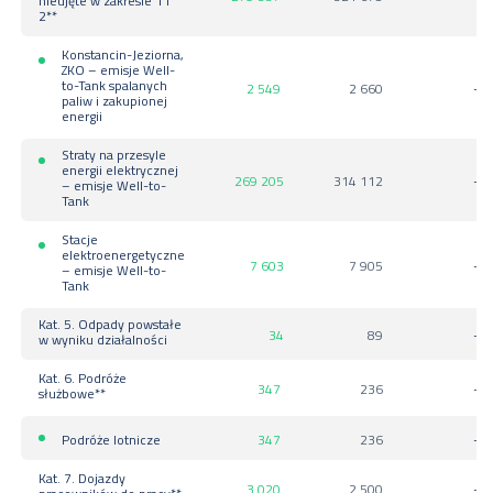
nieujęte w zakresie 1 i
2**
Konstancin-Jeziorna,
ZKO – emisje Well-
to-Tank spalanych
2 549
2 660
-
paliw i zakupionej
energii
Straty na przesyle
energii elektrycznej
269 205
314 112
-
– emisje Well-to-
Tank
Stacje
elektroenergetyczne
7 603
7 905
-
– emisje Well-to-
Tank
Kat. 5. Odpady powstałe
34
89
-
w wyniku działalności
Kat. 6. Podróże
347
236
-
służbowe**
Podróże lotnicze
347
236
-
Kat. 7. Dojazdy
3 020
2 500
-