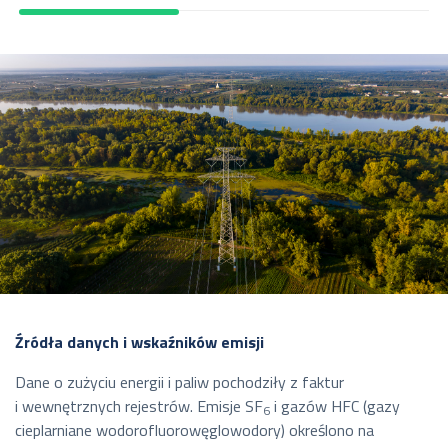
Źródła danych i wskaźników emisji
Dane o zużyciu energii i paliw pochodziły z faktur
i wewnętrznych rejestrów. Emisje SF
i gazów HFC (gazy
6
cieplarniane wodorofluorowęglowodory) określono na