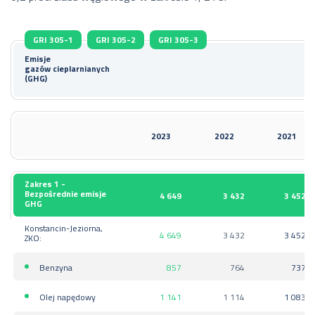
GRI 305-1
GRI 305-2
GRI 305-3
Emisje
gazów
cieplarnianych
(GHG)
2023
2022
2021
Zakres 1 -
Bezpośrednie emisje
4 649
3 432
3 452
GHG
Konstancin-Jeziorna,
4 649
3 432
3 452
ZKO:
Benzyna
857
764
737
Olej napędowy
1 141
1 114
1 083