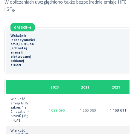
W obliczeniach uwzględniono także bezpośrednie emisje HFC
i SF
.
6
GRI 305-4
Wskaźnik
intensywności
emisji GHG na
jednostkę
energii
elektrycznej
oddanej
z sieci
2023
2022
2021
Wielkość
emisji GHG
zakres 1 +
1 099 695
1 265 360
1 158 611
2 (location-
based) [Mg
CO
e]
2
Wielkość