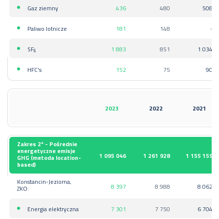
Gaz ziemny
436
480
508
Paliwo lotnicze
181
148
-
SF
1 883
851
1 034
6
HFC's
152
75
90
2023
2022
2021
Zakres 2* - Pośrednie
energetyczne emisje
1 095 046
1 261 928
1 155 159
GHG (metoda location-
based)
Konstancin-Jeziorna,
8 397
8 988
8 062
ZKO:
Energia elektryczna
7 301
7 750
6 704