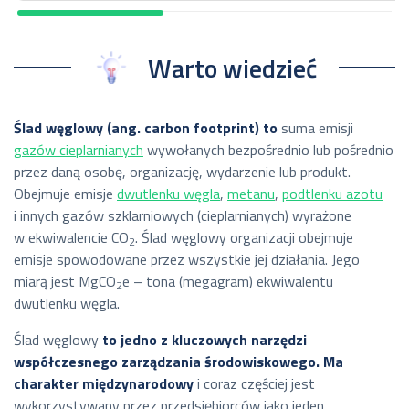
Warto wiedzieć
Ślad węglowy (ang.
carbon footprint
) to
suma emisji
gazów cieplarnianych
wywołanych bezpośrednio lub pośrednio
przez daną osobę, organizację, wydarzenie lub produkt.
Obejmuje emisje
dwutlenku węgla
,
metanu
,
podtlenku azotu
i innych gazów szklarniowych (cieplarnianych) wyrażone
w ekwiwalencie CO
. Ślad węglowy organizacji obejmuje
2
emisje spowodowane przez wszystkie jej działania. Jego
miarą jest MgCO
e – tona (megagram) ekwiwalentu
2
dwutlenku węgla.
Ślad węglowy
to jedno z kluczowych narzędzi
współczesnego zarządzania środowiskowego. Ma
charakter międzynarodowy
i c
oraz częściej jest
wykorzystywany przez przedsiębiorców jako jeden