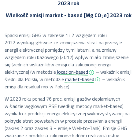
2023 rok
Wielkość emisji market - based [Mg CO
e] 2023 rok
2
Spadki emisji GHG w zakresie 1 i 2 względem roku
2022 wynikają głównie ze zmniejszenia strat na przesyle
energii elektrycznej pomiędzy tymi latami, a na zmiany
względem roku bazowego (2017) wpływ miało zmniejszenie
się średnich wskaźników emisji dla zakupionej energii
elektrycznej (w metodzie
location-based
– wskaźnik emisji
średni dla Polski, w metodzie
market-based
– wskaźnik
emisji dla residual mix w Polsce).
W 2023 roku ponad 76 proc. emisji gazów cieplarnianych
w śladzie węglowym PSE (według metody market-based)
wynikało z produkcji energii elektrycznej wykorzystywanej na
pokrycie strat powstałych w procesie przesyłania energii
(zakres 2 oraz zakres 3 – emisje Well-to-Tank). Emisje GHG
związane z produkcją zakupionych dóbr i realizacją usług,