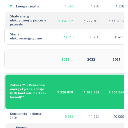
Energia cieplna
1 097
1 238
1 358
Straty energii
elektrycznej w procesie
1 056 801
1 222 183
1 116 632
przesyłu
Stacje
29 848
30 758
30 465
elektroenergetyczne
2023
2022
2021
Zakres 2* - Pośrednie
energetyczne emisje
1 326 070
1 625 582
1 505 844
GHG (metoda market-
based)**
Konstancin-Jeziorna,
9 939
11 224
10 099
ZKO:
Energia