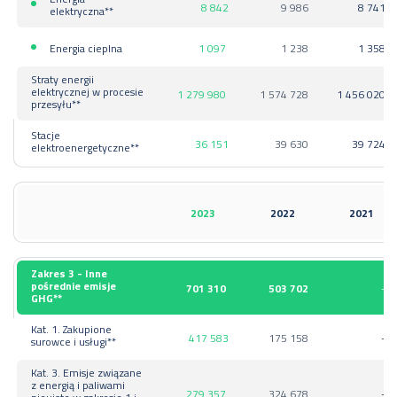
8 842
9 986
8 741
elektryczna**
Energia cieplna
1 097
1 238
1 358
Straty energii
elektrycznej w procesie
1 279 980
1 574 728
1 456 020
przesyłu**
Stacje
36 151
39 630
39 724
elektroenergetyczne**
2023
2022
2021
Zakres 3 - Inne
pośrednie emisje
701 310
503 702
-
GHG**
Kat. 1. Zakupione
417 583
175 158
-
surowce i usługi**
Kat. 3. Emisje związane
z energią i paliwami
279 357
324 678
-