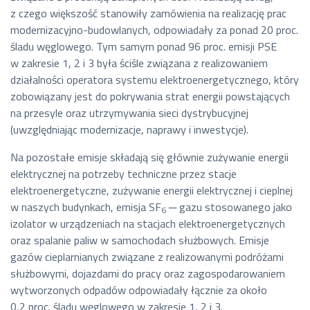
z czego większość stanowiły zamówienia na realizację prac
modernizacyjno-budowlanych, odpowiadały za ponad 20 proc.
śladu węglowego. Tym samym ponad 96 proc. emisji PSE
w zakresie 1, 2 i 3 była ściśle związana z realizowaniem
działalności operatora systemu elektroenergetycznego, który
zobowiązany jest do pokrywania strat energii powstających
na przesyle oraz utrzymywania sieci dystrybucyjnej
(uwzględniając modernizacje, naprawy i inwestycje).
Na pozostałe emisje składają się głównie zużywanie energii
elektrycznej na potrzeby techniczne przez stacje
elektroenergetyczne, zużywanie energii elektrycznej i cieplnej
w naszych budynkach, emisja SF
─
gazu stosowanego jako
6
izolator w urządzeniach na stacjach elektroenergetycznych
oraz spalanie paliw w samochodach służbowych. Emisje
gazów cieplarnianych związane z realizowanymi podróżami
służbowymi, dojazdami do pracy oraz zagospodarowaniem
wytworzonych odpadów odpowiadały łącznie za około
0,2 proc. śladu węglowego w zakresie 1, 2 i 3.