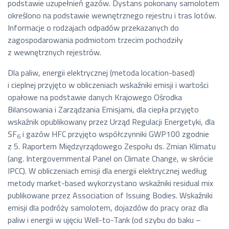
podstawie uzupełnień gazów. Dystans pokonany samolotem
określono na podstawie wewnętrznego rejestru i tras lotów.
Informacje o rodzajach odpadów przekazanych do
zagospodarowania podmiotom trzecim pochodziły
z wewnętrznych rejestrów.
Dla paliw, energii elektrycznej (metoda
location-based
)
i cieplnej przyjęto w obliczeniach wskaźniki emisji i wartości
opałowe na podstawie danych Krajowego Ośrodka
Bilansowania i Zarządzania Emisjami, dla ciepła przyjęto
wskaźnik opublikowany przez Urząd Regulacji Energetyki, dla
SF
i gazów HFC przyjęto współczynniki GWP100 zgodnie
6
z 5. Raportem Międzyrządowego Zespołu ds. Zmian Klimatu
(ang.
Intergovernmental Panel on Climate Change
, w skrócie
IPCC
). W obliczeniach emisji dla energii elektrycznej według
metody
market-based
wykorzystano wskaźniki residual mix
publikowane przez Association of Issuing Bodies. Wskaźniki
emisji dla podróży samolotem, dojazdów do pracy oraz dla
paliw i energii w ujęciu Well-to-Tank (od szybu do baku –