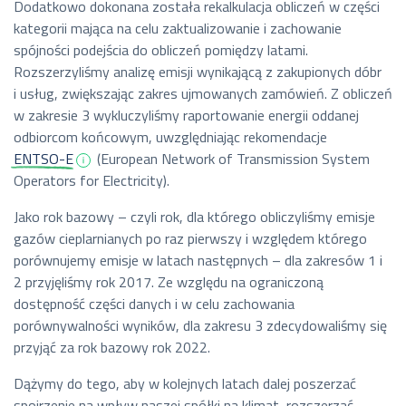
Dodatkowo dokonana została rekalkulacja obliczeń w części
kategorii mająca na celu zaktualizowanie i zachowanie
spójności podejścia do obliczeń pomiędzy latami.
Rozszerzyliśmy analizę emisji wynikającą z zakupionych dóbr
i usług, zwiększając zakres ujmowanych zamówień. Z obliczeń
w zakresie
3 wykluczyliśmy raportowanie energii oddanej
odbiorcom końcowym, uwzględniając rekomendacje
ENTSO-E
(European Network of Transmission System
Operators for Electricity).
Jako rok bazowy – czyli rok, dla którego obliczyliśmy emisje
gazów cieplarnianych po raz pierwszy i względem którego
porównujemy emisje w latach następnych – dla zakresów 1 i
2 przyjęliśmy rok 2017. Ze względu na ograniczoną
dostępność części danych i w celu zachowania
porównywalności wyników, dla zakresu 3 zdecydowaliśmy się
przyjąć za rok bazowy rok 2022.
Dążymy do tego, aby w kolejnych latach dalej poszerzać
spojrzenie na wpływ naszej spółki na klimat, rozszerzać