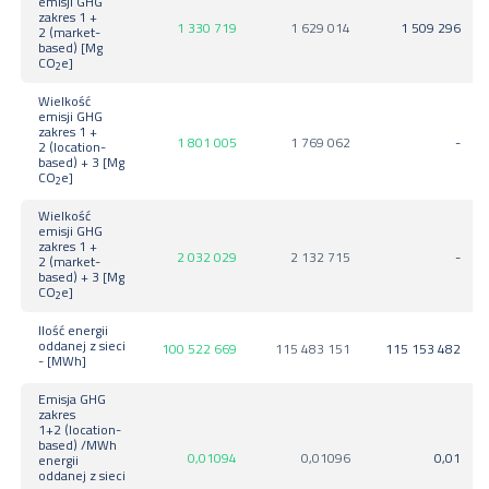
emisji GHG
zakres 1 +
1 330 719
1 629 014
1 509 296
2 (market-
based) [Mg
CO
e]
2
Wielkość
emisji GHG
zakres 1 +
1 801 005
1 769 062
-
2 (location-
based) + 3 [Mg
CO
e]
2
Wielkość
emisji GHG
zakres 1 +
2 032 029
2 132 715
-
2 (market-
based) + 3 [Mg
CO
e]
2
Ilość energii
oddanej z sieci
100 522 669
115 483 151
115 153 482
- [MWh]
Emisja GHG
zakres
1+2 (location-
based) /MWh
0,01094
0,01096
0,01
energii
oddanej z sieci