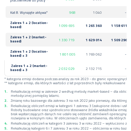
pracowników do pracy**
Kat 8. Wynajęte aktywa*
968
1 040
-
Zakres 1 + 2 (location-
1 099 695
1 265 360
1 158 611
based)
Zakres 1 + 2 (market-
1 330 719
1 629 014
1 509 296
based)
Zakres 1 + 2 (location-
1 801 005
1 769 062
-
based) + 3
Zakres 1 + 2 (market-
2 032 029
2 132 715
-
based) + 3
* kategoria emisji dodana podczas analizy za rok 2023 - do granic operacyjny
** kategorie emisji, dla których wartości z lat poprzednich były rekalkulowane
Rekalkulację emisji w zakresie 2 według metody market-based – dla oblicze
metodycznej pomiędzy latami;
Zmianę roku bazowego dla zakresu 3 na rok 2022 jako pierwszy, dla którego
Rekalkulację obliczeń emisji w kategorii 1 zakresu 3 (zakupione dobra i u
Roboty budowlane oraz ujednolicono stosowane źródła wskaźników emisji w 
brak wystarczających danych nie udało się oddzielić zamówień operacyjnyc
rozwijana w kolejnym roku. W obliczeniach ujęto zamówienia, dla których
Rekalkulację obliczeń w kategorii 3 zakresu 3 w roku 2022 – wykluczono z 
Rekalkulację kategorii 6 i 7 zakresu 3 w roku 2022 – obliczenia w roku ba