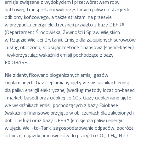
emisje związane z wydobyciem i przetwórstwem ropy
naftowej, transportami wykorzystanych paliw na stacje/do
odbiorcy końcowego, a także stratami na przesyle
w przypadku energii elektrycznej) przyjęto z bazy DEFRA
(Departament Środowiska, Żywności i Spraw Wiejskich
w Rządzie Wielkiej Brytanii). Emisje dla zakupionych surowców
i usług obliczono, stosując metodę finansową (spend-based)
i wykorzystując wskaźniki emisji pochodzące z bazy
EXIOBASE.
Nie zidentyfikowano biogenicznych emisji gazów
cieplarnianych. Gaz cieplarniany ujęty we wskaźnikach emisji
dla paliw, energii elektrycznej (według metody location-based
i market-based) oraz cieplnej to CO
. Gazy cieplarniane ujęte
2
we wskaźnikach emisji pochodzących z bazy Exiobase
(wskaźniki finansowe przyjęte w obliczeniach dla zakupionych
dóbr i usług) oraz bazy DEFRA (emisje dla paliw i energii
w ujęciu Well-to-Tank, zagospodarowanie odpadów, podróże
lotnicze, dojazdy pracowników do pracy) to CO
, CH
, N
O.
2
4
2