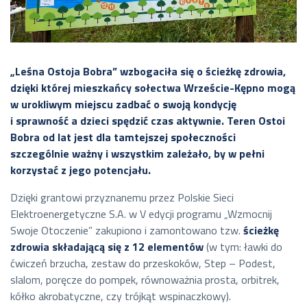
„Leśna Ostoja Bobra” wzbogaciła się o ścieżkę zdrowia,
dzięki której mieszkańcy sołectwa Wrzeście-Kępno mogą
w urokliwym miejscu zadbać o swoją kondycję
i sprawność a dzieci spędzić czas aktywnie. Teren Ostoi
Bobra od lat jest dla tamtejszej społeczności
szczególnie ważny i wszystkim zależało, by w pełni
korzystać z jego potencjału.
Dzięki grantowi przyznanemu przez Polskie Sieci
Elektroenergetyczne S.A. w V edycji programu „Wzmocnij
Swoje Otoczenie” zakupiono i zamontowano tzw.
ścieżkę
zdrowia składającą się z 12 elementów
(w tym: ławki do
ćwiczeń brzucha, zestaw do przeskoków, Step – Podest,
slalom, poręcze do pompek, równoważnia prosta, orbitrek,
kółko akrobatyczne, czy trójkąt wspinaczkowy).