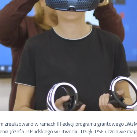
ium zrealizowano w ramach III edycji programu grantowego „WzM
enia Józefa Piłsudskiego w Otwocku. Dzięki PSE uczniowie mają