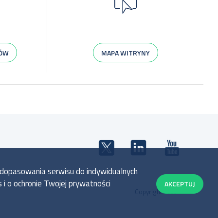
IÓW
MAPA WITRYNY
u dopasowania serwisu do indywidualnych
 i o ochronie Twojej prywatności
AKCEPTUJ
Copyright 2023©