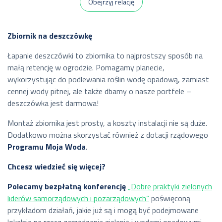
Obejrzyj relację
Zbiornik na deszczówkę
Łapanie deszczówki to zbiornika to najprostszy sposób na
małą retencję w ogrodzie. Pomagamy planecie,
wykorzystując do podlewania roślin wodę opadową, zamiast
cennej wody pitnej, ale także dbamy o nasze portfele –
deszczówka jest darmowa!
Montaż zbiornika jest prosty, a koszty instalacji nie są duże.
Dodatkowo można skorzystać również z dotacji rządowego
Programu Moja Woda
.
Chcesz wiedzieć się więcej?
Polecamy bezpłatną konferencję
„Dobre praktyki zielonych
liderów samorządowych i pozarządowych”
poświęconą
przykładom działań, jakie już są i mogą być podejmowane
lokalnie na rzecz zarządzania zielenią i wodami opadowymi.