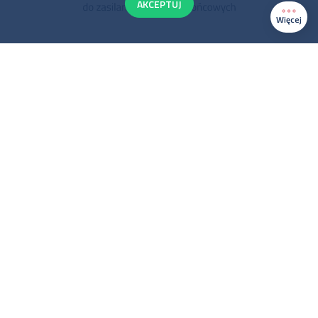
AKCEPTUJ
Więcej
Najwyższe napięcia najczęściej stosowane w Europie to:
220-275, 300-330 i 500 kV
PSE I OTOCZENIE
PSE JAKO OPERATOR SYSTEMU
PRZESYŁOWEGO
Skorzystaj z wyszukiwarki