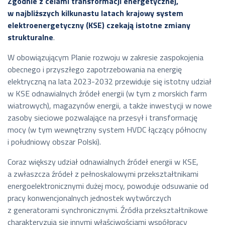
Zgodnie z celami transformacji energetycznej,
w najbliższych kilkunastu latach krajowy system
elektroenergetyczny (KSE) czekają istotne zmiany
strukturalne
.
W obowiązującym Planie rozwoju w zakresie zaspokojenia
obecnego i przyszłego zapotrzebowania na energię
elektryczną na lata 2023-2032 przewiduje się istotny udział
w KSE odnawialnych źródeł energii (w tym z morskich farm
wiatrowych), magazynów energii, a także inwestycji w nowe
zasoby sieciowe pozwalające na przesył i transformację
mocy (w tym wewnętrzny system HVDC łączący północny
i południowy obszar Polski).
Coraz większy udział odnawialnych źródeł energii w KSE,
a zwłaszcza źródeł z pełnoskalowymi przekształtnikami
energoelektronicznymi dużej mocy, powoduje odsuwanie od
pracy konwencjonalnych jednostek wytwórczych
z generatorami synchronicznymi. Źródła przekształtnikowe
charakteryzują się innymi właściwościami współpracy