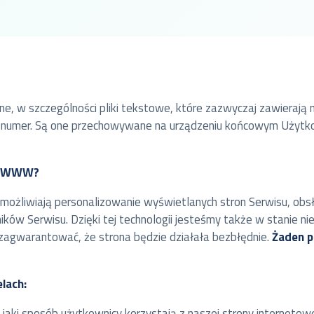
zne, w szczególności pliki tekstowe, które zazwyczaj zawierają 
 numer. Są one przechowywane na urządzeniu końcowym Użytkown
su WWW?
 umożliwiają personalizowanie wyświetlanych stron Serwisu, obs
ków Serwisu. Dzięki tej technologii jesteśmy także w stanie n
zagwarantować, że strona będzie działała bezbłędnie.
Żaden p
lach:
 jaki sposób użytkownicy korzystają z naszej strony internetowe