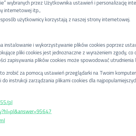
anie” wybranych przez Użytkownika ustawień i personalizację int
 internetowej itp.,
ki sposób użytkownicy korzystają z naszej strony internetowej.
a instalowanie i wykorzystywanie plików cookies poprzez ustaw
okujące pliki cookies jest jednoznaczne z wyrażeniem zgody, co
 zapisywania plików cookies może spowodować utrudnienia lub 
z to zrobić za pomocą ustawień przeglądarki na Twoim komputerz
 do instrukcji zarządzania plikami cookies dla najpopularniejszy
955/pl
.py?hl=pl&answer=95647
tml