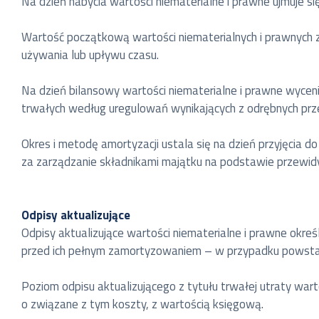
Na dzień nabycia wartości niematerialne i prawne ujmuje s
Wartość początkową wartości niematerialnych i prawnych z
używania lub upływu czasu.
Na dzień bilansowy wartości niematerialne i prawne wycen
trwałych według uregulowań wynikających z odrębnych prze
Okres i metodę amortyzacji ustala się na dzień przyjęcia d
za zarządzanie składnikami majątku na podstawie przewidy
Odpisy aktualizujące
Odpisy aktualizujące wartości niematerialne i prawne określ
przed ich pełnym zamortyzowaniem – w przypadku powstan
Poziom odpisu aktualizującego z tytułu trwałej utraty wart
o związane z tym koszty, z wartością księgową.