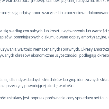
ię w wartości początkowej, stanowiącej cenę nabycia lub koszt 
mniejszają odpisy amortyzacyjne lub umorzeniowe dokonywane w
ia się według cen nabycia lub kosztu wytworzenia lub wartośc
pisów, pomniejszonych o skumulowane odpisy amortyzacyjne, a 
o używania wartości niematerialnych i prawnych. Okresy amortyz
wanych okresów ekonomicznej użyteczności i podlegają okresow
a się dla indywidualnych składników lub grup identycznych skład
ia przyczyny powodującej utratę wartości.
ości ustalany jest poprzez porównanie ceny sprzedaży netto, a 