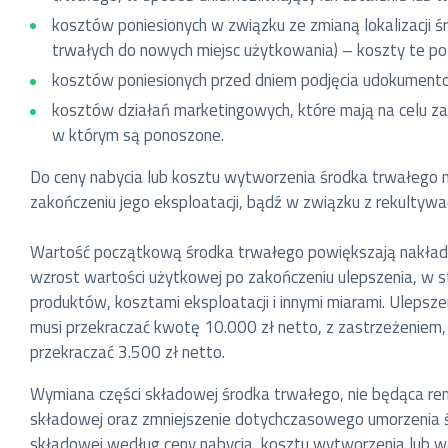
kosztów poniesionych w związku ze zmianą lokalizacji śr
trwałych do nowych miejsc użytkowania) – koszty te poz
kosztów poniesionych przed dniem podjęcia udokumento
kosztów działań marketingowych, które mają na celu za
w którym są ponoszone.
Do ceny nabycia lub kosztu wytworzenia środka trwałego ni
zakończeniu jego eksploatacji, bądź w związku z rekultywa
Wartość początkową środka trwałego powiększają nakłady 
wzrost wartości użytkowej po zakończeniu ulepszenia, w st
produktów, kosztami eksploatacji i innymi miarami. Uleps
musi przekraczać kwotę 10.000 zł netto, z zastrzeżeniem,
przekraczać 3.500 zł netto.
Wymiana części składowej środka trwałego, nie będąca re
składowej oraz zmniejszenie dotychczasowego umorzenia śr
składowej według ceny nabycia, kosztu wytworzenia lub w