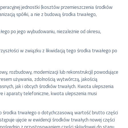
i operacyjnej jednostki (kosztów przemieszczenia środków
nizacją spółki, a nie z budową środka trwałego,
łego po jego wybudowaniu, niezależnie od okresu,
rzyszłości w związku z likwidacją tego środka trwałego po
y, rozbudowy, modernizacji lub rekonstrukcji) powodujące
kresem używania, zdolnością wytwórczą, jakością
asnych, jak i obcych środków trwałych. Kwota ulepszenia
 i aparaty telefoniczne, kwota ulepszenia musi
o środka trwałego o dotychczasową wartość brutto części
tępuje ujęcie w ewidencji środków trwałych nowej części
zpośrednio z przystosowaniem części składowej do stanu