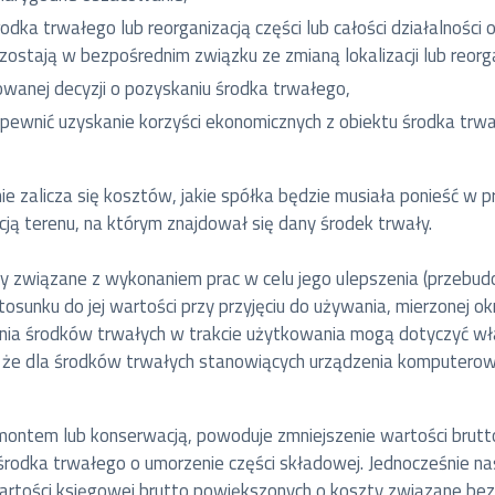
odka trwałego lub reorganizacją części lub całości działalnośc
ostają w bezpośrednim związku ze zmianą lokalizacji lub reorga
wanej decyzji o pozyskaniu środka trwałego,
pewnić uzyskanie korzyści ekonomicznych z obiektu środka trwa
e zalicza się kosztów, jakie spółka będzie musiała ponieść w p
cją terenu, na którym znajdował się dany środek trwały.
związane z wykonaniem prac w celu jego ulepszenia (przebudow
osunku do jej wartości przy przyjęciu do używania, mierzonej o
zenia środków trwałych w trakcie użytkowania mogą dotyczyć wł
 że dla środków trwałych stanowiących urządzenia komputerowe
montem lub konserwacją, powoduje zmniejszenie wartości brutt
odka trwałego o umorzenie części składowej. Jednocześnie nas
artości księgowej brutto powiększonych o koszty związane be